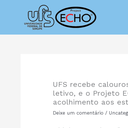
Ir
para
o
conteúdo
UFS recebe calouros
letivo, e o Projeto
acolhimento aos est
Deixe um comentário
/
Uncateg