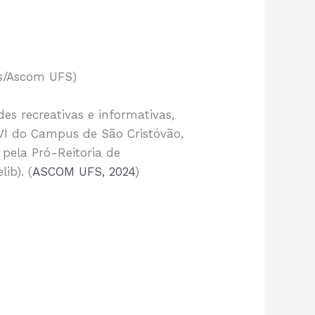
os/Ascom UFS)
des recreativas e informativas,
e VI do Campus de São Cristóvão,
 pela Pró-Reitoria de
ib). (
ASCOM UFS, 2024
)